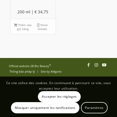
200 ml |
€
34,75
Thêm vào
Show
giỏ hàng
Details
®
Official website 2B Bio Beauty
Thông báo pháp lý
Site by Alégorix
Ce site utilise des cookies. En continuant à parcourir ce site, vous
acceptez leur utilisation.
Accepter les réglages
Masquer uniquement les notifications
Paramètres