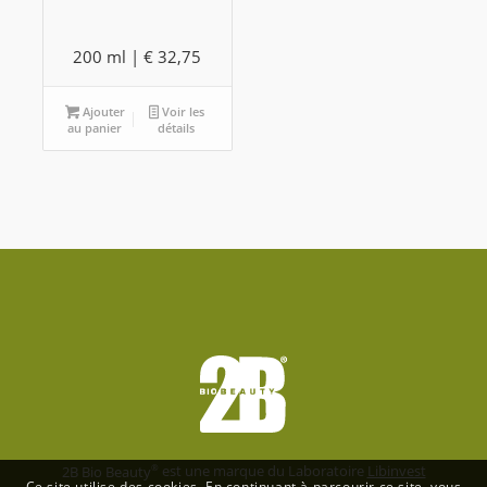
200 ml |
€
32,75
Ajouter
Voir les
au panier
détails
2B Bio Beauty
est une marque du Laboratoire
Libinvest
Ce site utilise des cookies. En continuant à parcourir ce site, vous