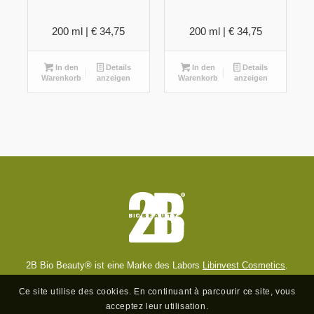
200 ml |
€
34,75
200 ml |
€
34,75
In den
Details
In den
Details
Warenkorb
anzeigen
Warenkorb
anzeigen
2B Bio Beauty® ist eine Marke des Labors
Libinvest Cosmetics
.
Ce site utilise des cookies. En continuant à parcourir ce site, vous
acceptez leur utilisation.